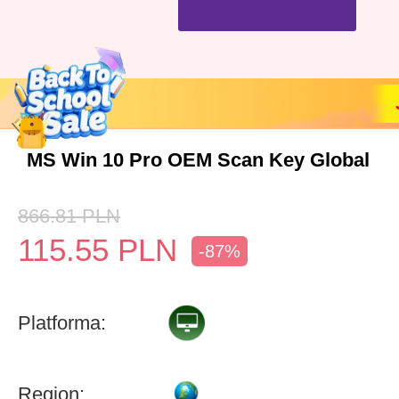
MS Win 10 Pro OEM Scan Key Global
866.81
PLN
115.55
PLN
-87%
Platforma:
Region: