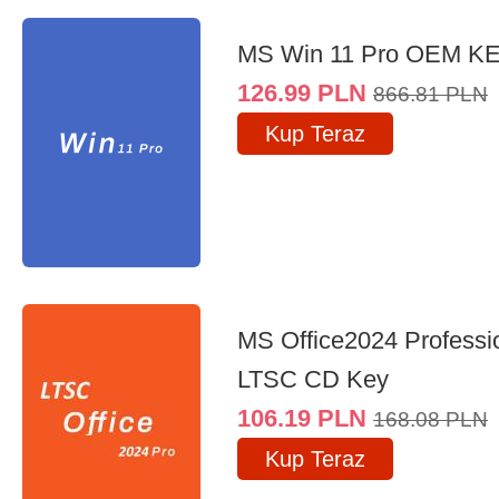
MS Win 11 Pro OEM K
126.99
PLN
866.81
PLN
Kup Teraz
MS Office2024 Professi
LTSC CD Key
106.19
PLN
168.08
PLN
Kup Teraz