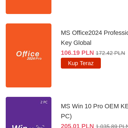
MS Office2024 Professi
Key Global
106.19
PLN
172.42
PLN
Kup Teraz
MS Win 10 Pro OEM K
PC)
205.01
PLN
1,035.89
PL